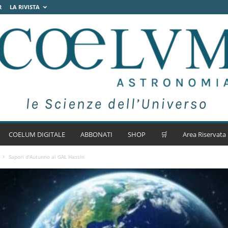
R
LA RIVISTA
COELUM DIGITALE
ABBONATI
SHOP
🛒
Area Riservata
Sapori d’Autunno al GAL Hassin