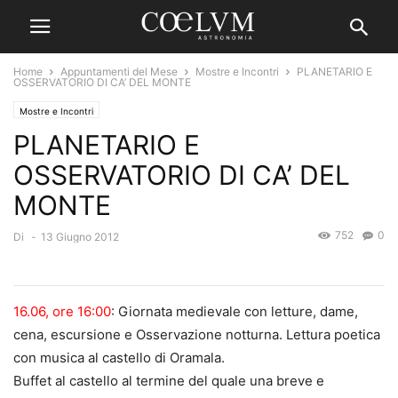
Home
Appuntamenti del Mese
Mostre e Incontri
PLANETARIO E
OSSERVATORIO DI CA’ DEL MONTE
Mostre e Incontri
PLANETARIO E
OSSERVATORIO DI CA’ DEL
MONTE
752
0
Di
-
13 Giugno 2012
16.06, ore 16:00
: Giornata medievale con letture, dame,
cena, escursione e Osservazione notturna. Lettura poetica
con musica al castello di Oramala.
Buffet al castello al termine del quale una breve e