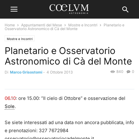
Home
Appuntamenti del Mese
Mostre e Incontri
Planetario e
Osservatorio Astronomico di Cà del Monte
Mostre e Incontri
Planetario e Osservatorio
Astronomico di Cà del Monte
840
0
Di
Marco Grisostomi
-
4 Ottobre 2013
06.10
: ore 15.00: ”Il cielo di Ottobre” e osservazione del
Sole
.
Se siete interessati ad una data non ancora pubblicata, info
e prenotazioni: 327 7672984
osservatorio@osservatoriocadelmonte.it