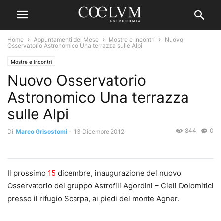
Home
Appuntamenti del Mese
Mostre e Incontri
Nuovo
Osservatorio Astronomico Una terrazza sulle Alpi
Mostre e Incontri
Nuovo Osservatorio
Astronomico Una terrazza
sulle Alpi
844
0
Di
Marco Grisostomi
-
13 Dicembre 2012
Il prossimo
15
dicembre, inaugurazione del nuovo
Osservatorio del gruppo Astrofili Agordini – Cieli Dolomitici
presso il rifugio Scarpa, ai piedi del monte Agner.