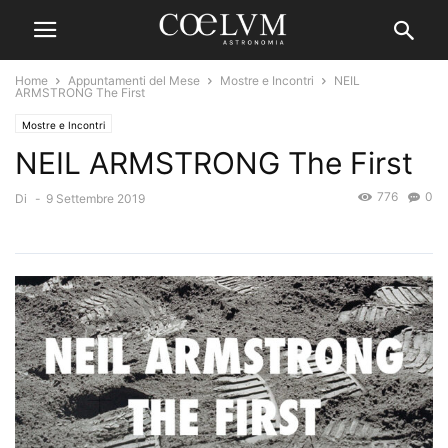
Home
Appuntamenti del Mese
Mostre e Incontri
NEIL
ARMSTRONG The First
Mostre e Incontri
NEIL ARMSTRONG The First
776
0
Di
-
9 Settembre 2019