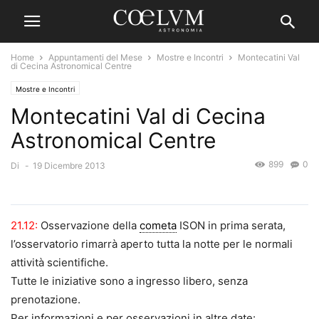
Home
Appuntamenti del Mese
Mostre e Incontri
Montecatini Val
di Cecina Astronomical Centre
Mostre e Incontri
Montecatini Val di Cecina
Astronomical Centre
899
0
Di
-
19 Dicembre 2013
21.12:
Osservazione della
cometa
ISON in prima serata,
l’osservatorio rimarrà aperto tutta la notte per le normali
attività scientifiche.
Tutte le iniziative sono a ingresso libero, senza
prenotazione.
Per informazioni e per osservazioni in altre date: