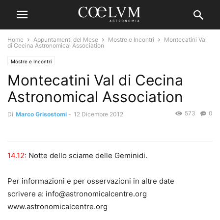
Home
Appuntamenti del Mese
Mostre e Incontri
Montecatini Val
di Cecina Astronomical Association
Mostre e Incontri
Montecatini Val di Cecina
Astronomical Association
573
0
Di
Marco Grisostomi
-
12 Dicembre 2012
14.12
: Notte dello sciame delle Geminidi.
Per informazioni e per osservazioni in altre date
scrivere a: info@astronomicalcentre.org
www.astronomicalcentre.org