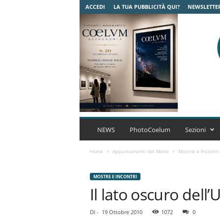
ACCEDI
LA TUA PUBBLICITÀ QUI?
NEWSLETTE
C
o
NEWS
PhotoCoelum
Sezioni
e
l
Home
Appuntamenti del Mese
Mostre e Incontri
u
m
MOSTRE E INCONTRI
A
Il lato oscuro dell’
s
t
r
Di
-
19 Ottobre 2010
1072
0
o