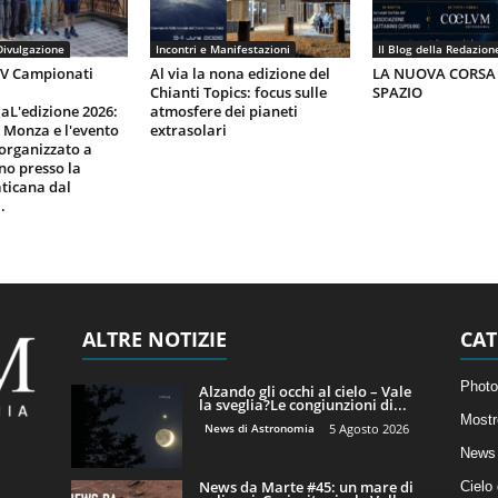
Divulgazione
Incontri e Manifestazioni
Il Blog della Redazion
IV Campionati
Al via la nona edizione del
LA NUOVA CORSA
Chianti Topics: focus sulle
SPAZIO
aL'edizione 2026:
atmosfere dei pianeti
i Monza e l'evento
extrasolari
organizzato a
gno presso la
ticana dal
.
ALTRE NOTIZIE
CAT
Photo
Alzando gli occhi al cielo – Vale
la sveglia?Le congiunzioni di...
Mostr
News di Astronomia
5 Agosto 2026
News 
News da Marte #45: un mare di
Cielo