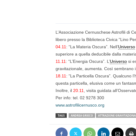
n
o
m
i
a
L’Associazione Cernuschese Astrofili di Ce
libero presso la Biblioteca Civica “Lino Pen
04.11
: “La Materia Oscura”. Nell’
Universo
superiore a quella deducibile dalla mater
11.11
: “L’Energia Oscura”. L’
Universo
si e
gravitazionale, aumenta. Così sembrano in
18.11
: “La Particella Oscura”. Qualcuno l
questa particella, elusiva come un fantasm
Inoltre, il
20.11
, visita guidata all’Osservat
Per info: tel. 02 9278 300
www.astrofilicernusco.org
TAGS
ANDREA GRIECO
ATTRAZIONE GRAVITAZIONA