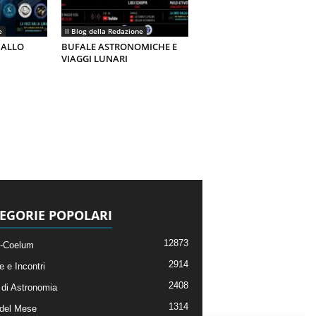
e
Il Blog della Redazione
 ALLO
BUFALE ASTRONOMICHE E
VIAGGI LUNARI
EGORIE POPOLARI
12873
-Coelum
2914
e e Incontri
2408
di Astronomia
1314
 del Mese