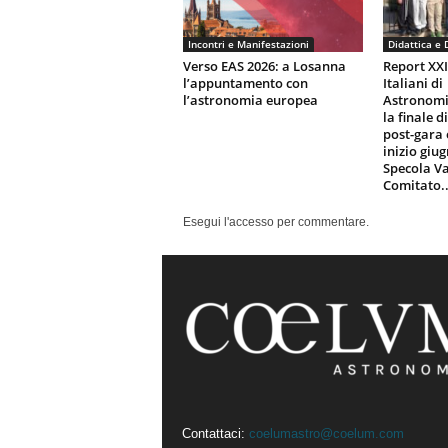
Incontri e Manifestazioni
Didattica e 
Verso EAS 2026: a Losanna
Report XX
l’appuntamento con
Italiani di
l’astronomia europea
Astronomi
la finale d
post-gara 
inizio giu
Specola Va
Comitato..
Esegui l'accesso per commentare.
Contattaci:
coelumastro@coelum.com