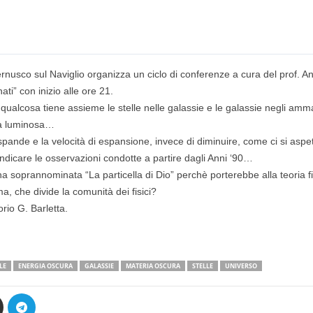
rnusco sul Naviglio organizza un ciclo di conferenze a cura del prof. 
ati” con inizio alle ore 21.
qualcosa tiene assieme le stelle nelle galassie e le galassie negli amma
ia luminosa…
spande e la velocità di espansione, invece di diminuire, come ci si aspe
dicare le osservazioni condotte a partire dagli Anni ‘90…
’ha soprannominata “La particella di Dio” perchè porterebbe alla teori
a, che divide la comunità dei fisici?
orio G. Barletta.
LE
ENERGIA OSCURA
GALASSIE
MATERIA OSCURA
STELLE
UNIVERSO