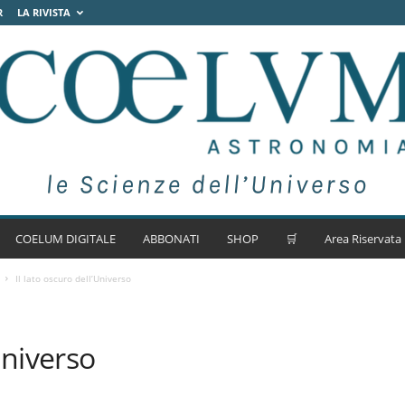
R
LA RIVISTA
COELUM DIGITALE
ABBONATI
SHOP
🛒
Area Riservata
Il lato oscuro dell’Universo
Universo