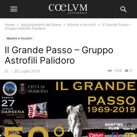
Home
Appuntamenti del Mese
Mostre e Incontri
Il Grande Passo –
Gruppo Astrofili Palidoro
Mostre e Incontri
Il Grande Passo – Gruppo
Astrofili Palidoro
1106
0
Di
-
20 Luglio 2019