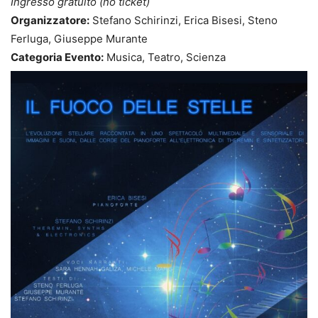
Ingresso gratuito (no ticket)
Organizzatore:
Stefano Schirinzi, Erica Bisesi, Steno
Ferluga, Giuseppe Murante
Categoria Evento:
Musica, Teatro, Scienza