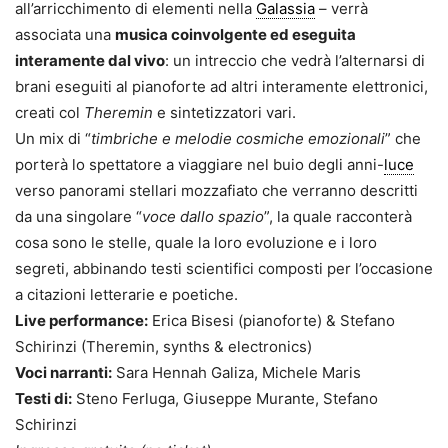
all’arricchimento di elementi nella
Galassia
– verrà
associata una
musica coinvolgente ed eseguita
interamente dal vivo
:
un intreccio
che vedrà l’alternarsi di
brani eseguiti al pianoforte ad altri interamente elettronici,
creati col
Theremin
e sintetizzatori vari.
Un mix di “
timbriche e melodie cosmiche emozionali
” che
porterà lo spettatore a viaggiare nel buio degli anni-
luce
verso panorami stellari mozzafiato che verranno descritti
da una singolare “
voce dallo spazio
”, la quale racconterà
cosa sono le stelle, quale la loro evoluzione e i loro
segreti, abbinando testi scientifici composti per l’occasione
a citazioni letterarie e poetiche.
Live performance:
Erica Bisesi (pianoforte) & Stefano
Schirinzi (Theremin, synths & electronics)
Voci narranti:
Sara Hennah Galiza, Michele Maris
Testi di:
Steno Ferluga, Giuseppe Murante, Stefano
Schirinzi