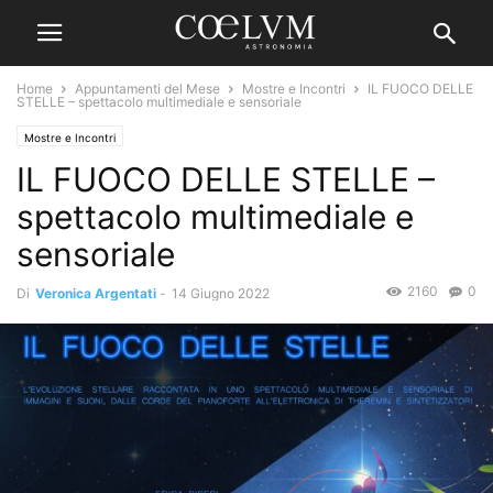
Home
Appuntamenti del Mese
Mostre e Incontri
IL FUOCO DELLE
STELLE – spettacolo multimediale e sensoriale
Mostre e Incontri
IL FUOCO DELLE STELLE –
spettacolo multimediale e
sensoriale
2160
0
Di
Veronica Argentati
-
14 Giugno 2022