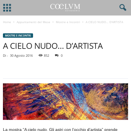
Home
Appuntamenti del Mese
Mostre e Incontri
A CIELO NUDO… D’ARTISTA
MOSTRE E INCONTRI
A CIELO NUDO… D’ARTISTA
Di
-
30 Agosto 2016
852
0
La mostra “A cielo nudo. Gli astri con l’occhio
d
’artista” prende