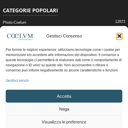
CATEGORIE POPOLARI
12873
Photo-Coelum
2914
Mostre e Incontri
Gestisci Consenso
2408
News di Astronomia
1314
Cielo del Mese
Per fornire le migliori esperienze, utilizziamo tecnologie come i cookie per
memorizzare e/o accedere alle informazioni del dispositivo. Il consenso a
364
Astronomia, Astrofisica e Cosmologia
queste tecnologie ci permetterà di elaborare dati come il comportamento di
268
Articoli e Risorse On-Line
navigazione o ID unici su questo sito. Non acconsentire o ritirare il
consenso può influire negativamente su alcune caratteristiche e funzioni.
192
Il Blog della Redazione
Gestisci servizi
Pubblicità:
ads@coelum.com
Accetta
Copyright © 1997 - 2024 vietata la riproduzione.
CF/P.IVA/VAT.C IT.01988340434
Nega
Privacy Policy
Termini e Condizioni di Vendita
Diritto di recesso
Visualizza le preferenze
Regolamento uso sezione PhotoCoelum