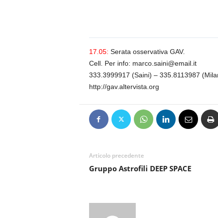
n
o
m
i
a
17.05:
Serata osservativa GAV.
Cell. Per info: marco.saini@email.it
333.3999917 (Saini) – 335.8113987 (Mila
http://gav.altervista.org
Articolo precedente
Gruppo Astrofili DEEP SPACE