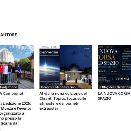
'AUTORE
Divulgazione
Incontri e Manifestazioni
Il Blog della Redazion
IV Campionati
Al via la nona edizione del
LA NUOVA CORSA
Chianti Topics: focus sulle
SPAZIO
aL'edizione 2026:
atmosfere dei pianeti
i Monza e l'evento
extrasolari
organizzato a
gno presso la
ticana dal
.