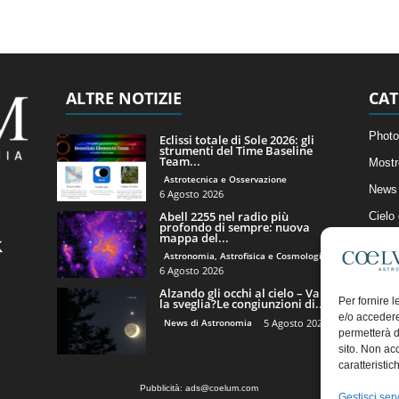
ALTRE NOTIZIE
CAT
Photo
Eclissi totale di Sole 2026: gli
strumenti del Time Baseline
Team...
Mostr
Astrotecnica e Osservazione
News 
6 Agosto 2026
Abell 2255 nel radio più
Cielo
profondo di sempre: nuova
mappa del...
Astro
Astronomia, Astrofisica e Cosmologia
Artico
6 Agosto 2026
Alzando gli occhi al cielo – Vale
Il Bl
Per fornire 
la sveglia?Le congiunzioni di...
e/o accedere
News di Astronomia
5 Agosto 2026
permetterà d
sito. Non ac
caratteristic
Pubblicità:
ads@coelum.com
Gestisci serv