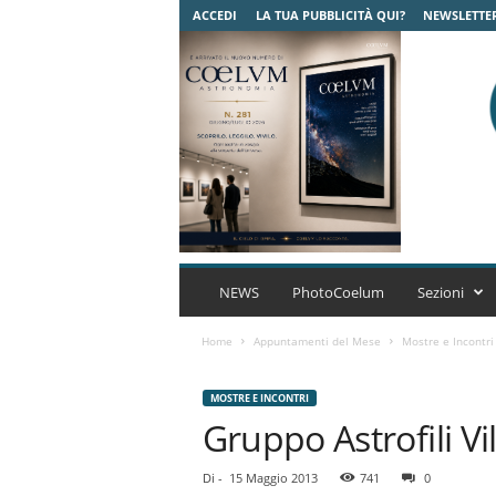
ACCEDI
LA TUA PUBBLICITÀ QUI?
NEWSLETTE
C
o
NEWS
PhotoCoelum
Sezioni
e
l
Home
Appuntamenti del Mese
Mostre e Incontri
u
m
MOSTRE E INCONTRI
A
Gruppo Astrofili Vi
s
t
r
Di
-
15 Maggio 2013
741
0
o