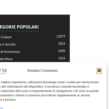
EGORIE POPOLARI
12873
-Coelum
2914
e e Incontri
2409
di Astronomia
1314
 del Mese
365
nomia, Astrofisica e Cosmologia
Gestisci Consenso
268
li e Risorse On-Line
192
og della Redazione
le migliori esperienze, utilizziamo tecnologie come i cookie per memorizzare
 alle informazioni del dispositivo. Il consenso a queste tecnologie ci
i elaborare dati come il comportamento di navigazione o ID unici su questo
consentire o ritirare il consenso può influire negativamente su alcune
he e funzioni.
izi