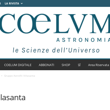
R
LA RIVISTA
COELUM DIGITALE
ABBONATI
SHOP
🛒
Area Riservata
Gruppo Astrofili Villasanta
llasanta