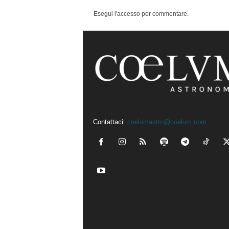
Esegui l'accesso per commentare.
Contattaci:
coelumastro@coelum.com