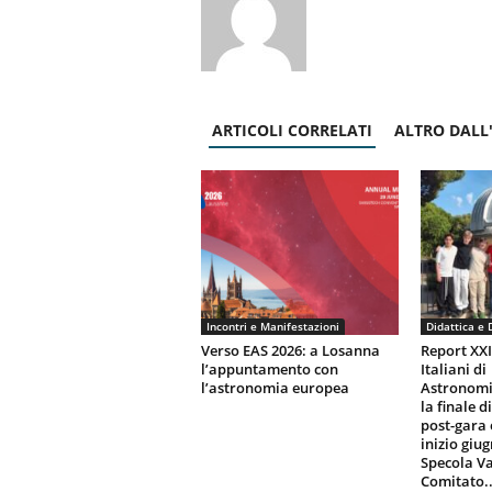
ARTICOLI CORRELATI
ALTRO DALL
Incontri e Manifestazioni
Didattica e 
Verso EAS 2026: a Losanna
Report XX
l’appuntamento con
Italiani di
l’astronomia europea
Astronomi
la finale d
post-gara 
inizio giu
Specola Va
Comitato..