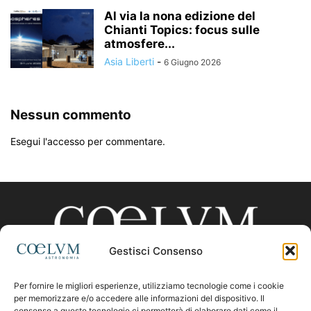
Al via la nona edizione del
Chianti Topics: focus sulle
atmosfere...
Asia Liberti
-
6 Giugno 2026
Nessun commento
Esegui l'accesso per commentare.
Gestisci Consenso
Per fornire le migliori esperienze, utilizziamo tecnologie come i cookie
CHI SIAMO
per memorizzare e/o accedere alle informazioni del dispositivo. Il
consenso a queste tecnologie ci permetterà di elaborare dati come il