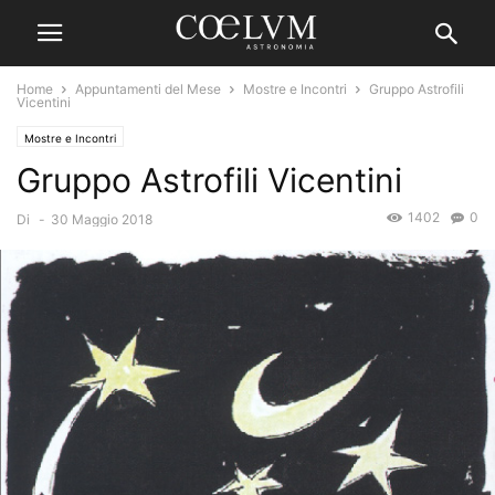
Home
Appuntamenti del Mese
Mostre e Incontri
Gruppo Astrofili
Vicentini
Mostre e Incontri
Gruppo Astrofili Vicentini
1402
0
Di
-
30 Maggio 2018