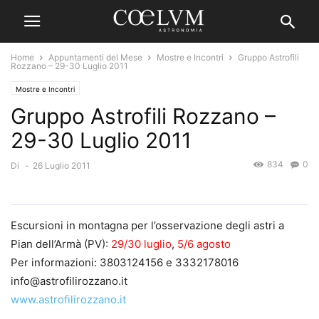
Home
Appuntamenti del Mese
Mostre e Incontri
Gruppo Astrofili
Rozzano – 29-30 Luglio 2011
Mostre e Incontri
Gruppo Astrofili Rozzano –
29-30 Luglio 2011
834
0
Di
-
26 Luglio 2011
Escursioni in montagna per l’osservazione degli astri a
Pian dell’Armà (PV):
29/30 luglio
,
5/6 agosto
Per informazioni: 3803124156 e 3332178016
info@astrofilirozzano.it
www.astrofilirozzano.it