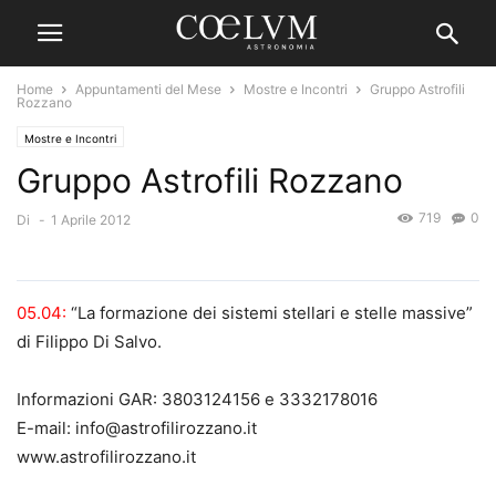
Home
Appuntamenti del Mese
Mostre e Incontri
Gruppo Astrofili
Rozzano
Mostre e Incontri
Gruppo Astrofili Rozzano
719
0
Di
-
1 Aprile 2012
05.04:
“La formazione dei sistemi stellari e stelle massive”
di Filippo Di Salvo.
Informazioni GAR: 3803124156 e 3332178016
E-mail: info@astrofilirozzano.it
www.astrofilirozzano.it