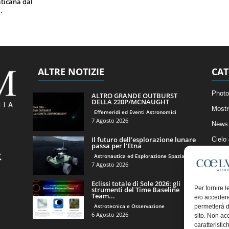
ticana dal
.
ALTRE NOTIZIE
CAT
Photo
ALTRO GRANDE OUTBURST
DELLA 220P/MCNAUGHT
Mostr
Effemeridi ed Eventi Astronomici
7 Agosto 2026
News 
Il futuro dell’esplorazione lunare
Cielo
passa per l’Etna
Astro
Astronautica ed Esplorazione Spaziale
7 Agosto 2026
Artico
Eclissi totale di Sole 2026: gli
Il Bl
Per fornire 
strumenti del Time Baseline
Team...
e/o accedere
Astrotecnica e Osservazione
permetterà d
6 Agosto 2026
sito. Non ac
caratteristic