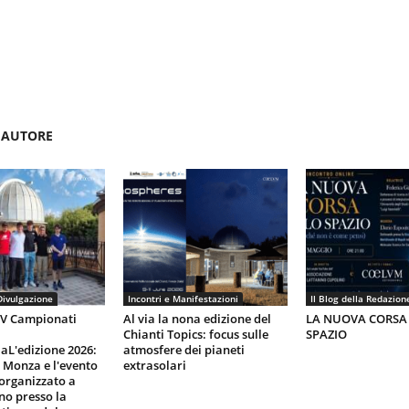
'AUTORE
Divulgazione
Incontri e Manifestazioni
Il Blog della Redazion
IV Campionati
Al via la nona edizione del
LA NUOVA CORSA
Chianti Topics: focus sulle
SPAZIO
aL'edizione 2026:
atmosfere dei pianeti
i Monza e l'evento
extrasolari
organizzato a
gno presso la