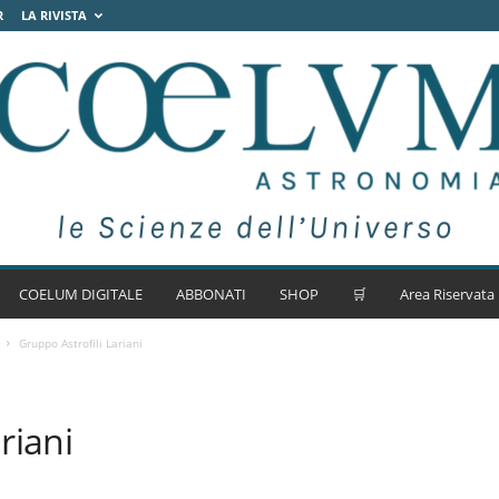
R
LA RIVISTA
COELUM DIGITALE
ABBONATI
SHOP
🛒
Area Riservata
Gruppo Astrofili Lariani
riani