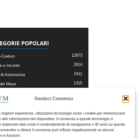
EGORIE POPOLARI
12873
-Coelum
2914
e e Incontri
2411
di Astronomia
1315
 del Mese
365
nomia, Astrofisica e Cosmologia
Gestisci Consenso
268
li e Risorse On-Line
192
og della Redazione
le migliori esperienze, utilizziamo tecnologie come i cookie per memorizzare
 alle informazioni del dispositivo. Il consenso a queste tecnologie ci
i elaborare dati come il comportamento di navigazione o ID unici su questo
consentire o ritirare il consenso può influire negativamente su alcune
he e funzioni.