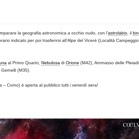
e imparare la geografia astronomica a occhio nudo, con l’
astrolabio
, il
bin
l’orario indicato per poi trasferirsi all’Alpe del Viceré (Località Campegg
una
al Primo Quarto,
Nebulosa
di
Orione
(M42), Ammasso delle Pleiad
 Gemelli (M35).
a – Como) è aperta al pubblico tutti i venerdì sera!