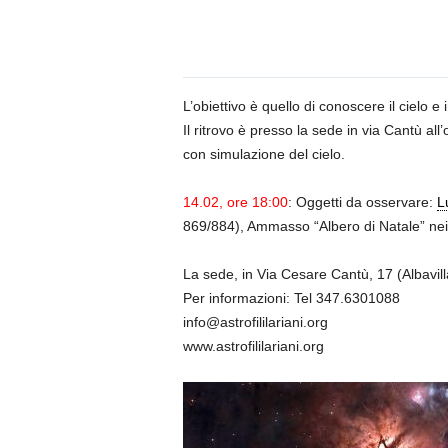
n
o
m
i
a
L’obiettivo è quello di conoscere il cielo 
Il ritrovo è presso la sede in via Cantù al
con simulazione del cielo.
14.02, ore 18:00
: Oggetti da osservare:
L
869/884), Ammasso “Albero di Natale” nei
La sede, in Via Cesare Cantù, 17 (Albavill
Per informazioni: Tel 347.6301088
info@astrofililariani.org
www.astrofililariani.org