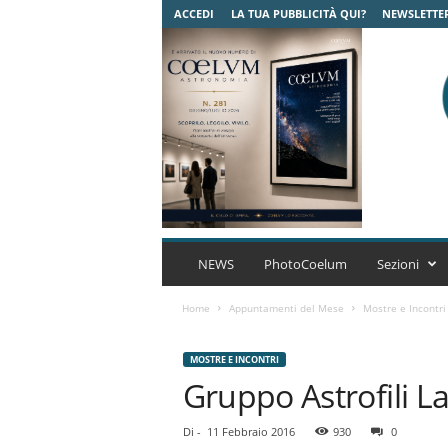
ACCEDI
LA TUA PUBBLICITÀ QUI?
NEWSLETTE
C
o
NEWS
PhotoCoelum
Sezioni
e
l
Home
Appuntamenti del Mese
Mostre e Incontri
u
m
MOSTRE E INCONTRI
A
Gruppo Astrofili La
s
t
r
Di
-
11 Febbraio 2016
930
0
o