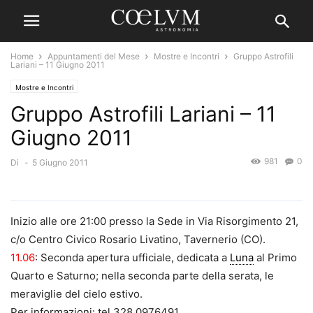
Home
Appuntamenti del Mese
Mostre e Incontri
Gruppo Astrofili
Lariani – 11 Giugno 2011
Mostre e Incontri
Gruppo Astrofili Lariani – 11
Giugno 2011
981
0
Di
-
5 Giugno 2011
Inizio alle ore 21:00 presso la Sede in Via Risorgimento 21,
c/o Centro Civico Rosario Livatino, Tavernerio (CO).
11.06
: Seconda apertura ufficiale, dedicata a
Luna
al Primo
Quarto e Saturno; nella seconda parte della serata, le
meraviglie del cielo estivo.
Per informazioni: tel 328 0976491