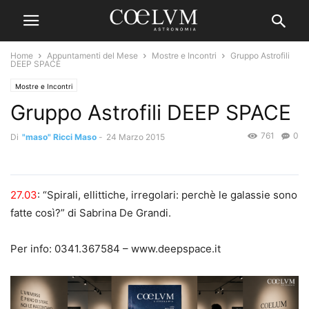
Home
Appuntamenti del Mese
Mostre e Incontri
Gruppo Astrofili
DEEP SPACE
Mostre e Incontri
Gruppo Astrofili DEEP SPACE
761
0
Di
"maso" Ricci Maso
-
24 Marzo 2015
27.03
: “Spirali, ellittiche, irregolari: perchè le galassie sono
fatte così?” di Sabrina De Grandi.
Per info: 0341.367584 – www.deepspace.it