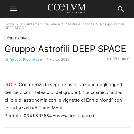
Home
Appuntamenti del Mese
Mostre e Incontri
Gruppo Astrofili
DEEP SPACE
Mostre e Incontri
Gruppo Astrofili DEEP SPACE
682
0
Di
"maso" Ricci Maso
-
4 Marzo 2015
06.03
: Conferenza (a seguire osservazione degli oggetti
del cielo con i telescopi del gruppo): “Le cosmicomiche:
pillole di astronomia con le vignette di Ennio Monti” con
Loris Lazzati ed Ennio Monti.
Per info: 0341.367584 – www.deepspace.it