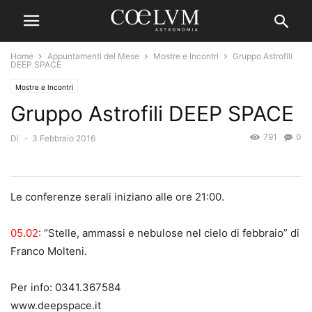
Home
Appuntamenti del Mese
Mostre e Incontri
Gruppo Astrofili
DEEP SPACE
Mostre e Incontri
Gruppo Astrofili DEEP SPACE
791
0
Di
-
3 Febbraio 2016
Le conferenze serali iniziano alle ore 21:00.
05.02
: “Stelle, ammassi e nebulose nel cielo di febbraio” di
Franco Molteni.
Per info: 0341.367584
www.deepspace.it