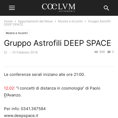
Home
Appuntamenti del Mese
Mostre e Incontri
Gruppo Astrofili
DEEP SPACE
Mostre e Incontri
Gruppo Astrofili DEEP SPACE
898
0
Di
-
10 Febbraio 2016
Le conferenze serali iniziano alle ore 21:00.
12.02
: “I concetti di distanza in cosmologia” di Paolo
D
’Avanzo.
Per info: 0341.367584
www.deepspace.it