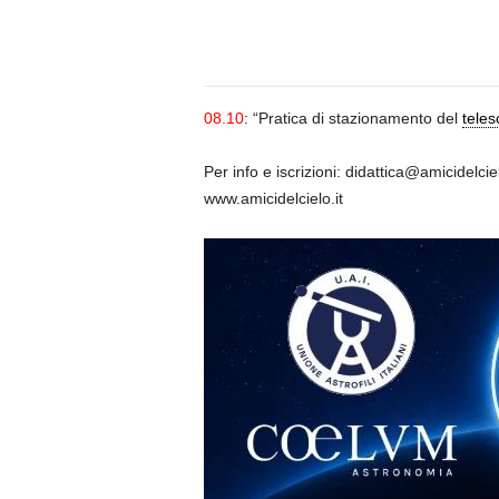
n
o
m
i
a
08.10
: “Pratica di stazionamento del
teles
Per info e iscrizioni: didattica@amicidelciel
www.amicidelcielo.it