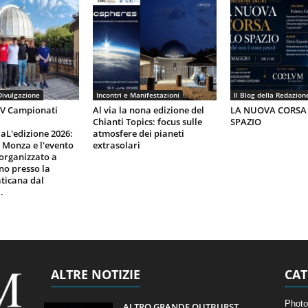
Divulgazione
Incontri e Manifestazioni
Il Blog della Redazion
IV Campionati
Al via la nona edizione del
LA NUOVA CORSA
Chianti Topics: focus sulle
SPAZIO
aL'edizione 2026:
atmosfere dei pianeti
i Monza e l'evento
extrasolari
organizzato a
gno presso la
ticana dal
.
ALTRE NOTIZIE
CAT
Photo
ALTRO GRANDE OUTBURST