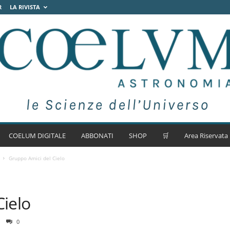
R
LA RIVISTA
COELUM DIGITALE
ABBONATI
SHOP
🛒
Area Riservata
Gruppo Amici del Cielo
Cielo
0