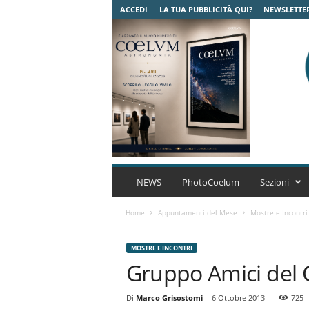
ACCEDI
LA TUA PUBBLICITÀ QUI?
NEWSLETTE
C
o
NEWS
PhotoCoelum
Sezioni
e
l
Home
Appuntamenti del Mese
Mostre e Incontri
u
m
MOSTRE E INCONTRI
A
Gruppo Amici del 
s
t
r
Di
Marco Grisostomi
-
6 Ottobre 2013
725
o