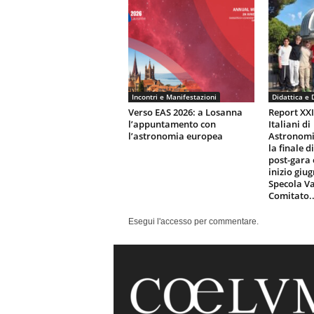
Incontri e Manifestazioni
Didattica e 
Verso EAS 2026: a Losanna
Report XX
l’appuntamento con
Italiani di
l’astronomia europea
Astronomi
la finale d
post-gara 
inizio giu
Specola Va
Comitato..
Esegui l'accesso per commentare.