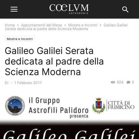
Home
Appuntamenti del Mese
Mostre e Incontri
Galileo Galilei
Serata dedicata al padre della Scienza Moderna
Mostre e Incontri
Galileo Galilei Serata
dedicata al padre della
Scienza Moderna
924
0
Di
-
1 Febbraio 2017