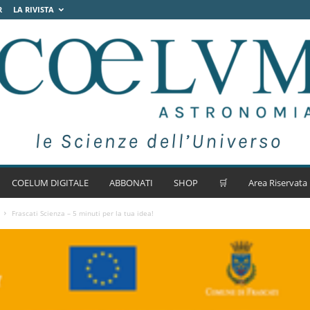
R
LA RIVISTA
COELUM DIGITALE
ABBONATI
SHOP
🛒
Area Riservata
Frascati Scienza – 5 minuti per la tua idea!