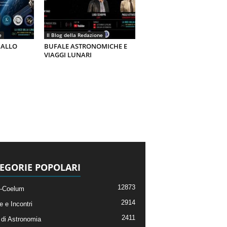
e
Il Blog della Redazione
 ALLO
BUFALE ASTRONOMICHE E
VIAGGI LUNARI
EGORIE POPOLARI
12873
-Coelum
2914
e e Incontri
2411
di Astronomia