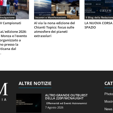
Divulgazione
Incontri e Manifestazioni
Il Blog della Redazion
IV Campionati
Al via la nona edizione del
LA NUOVA CORSA
Chianti Topics: focus sulle
SPAZIO
aL'edizione 2026:
atmosfere dei pianeti
i Monza e l'evento
extrasolari
organizzato a
gno presso la
ticana dal
.
ALTRE NOTIZIE
CAT
Photo
ALTRO GRANDE OUTBURST
DELLA 220P/MCNAUGHT
Mostr
Effemeridi ed Eventi Astronomici
7 Agosto 2026
News 