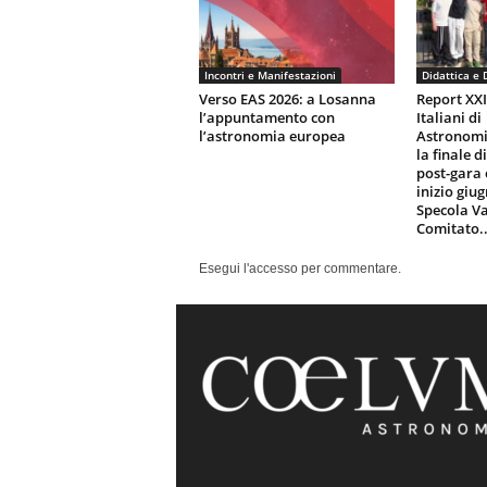
Incontri e Manifestazioni
Didattica e 
Verso EAS 2026: a Losanna
Report XX
l’appuntamento con
Italiani di
l’astronomia europea
Astronomi
la finale d
post-gara 
inizio giu
Specola Va
Comitato..
Esegui l'accesso per commentare.