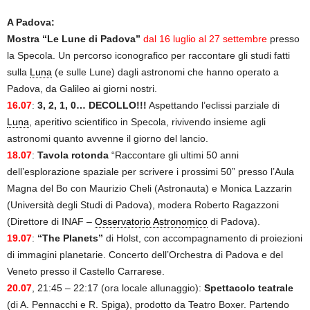
A Padova:
Mostra “Le Lune di Padova”
dal 16 luglio al 27 settembre
presso
la Specola. Un percorso iconografico per raccontare gli studi fatti
sulla
Luna
(e sulle Lune) dagli astronomi che hanno operato a
Padova, da Galileo ai giorni nostri.
16.07
:
3, 2, 1, 0… DECOLLO!!!
Aspettando l’eclissi parziale di
Luna
, aperitivo scientifico in Specola, rivivendo insieme agli
astronomi quanto avvenne il giorno del lancio.
18.07
:
Tavola rotonda
“Raccontare gli ultimi 50 anni
dell’esplorazione spaziale per scrivere i prossimi 50” presso l’Aula
Magna del Bo con Maurizio Cheli (Astronauta) e Monica Lazzarin
(Università degli Studi di Padova), modera Roberto Ragazzoni
(Direttore di INAF –
Osservatorio Astronomico
di Padova).
19.07
:
“The Planets”
di Holst, con accompagnamento di proiezioni
di immagini planetarie. Concerto dell’Orchestra di Padova e del
Veneto presso il Castello Carrarese.
20.07
, 21:45 – 22:17 (ora locale allunaggio):
Spettacolo teatrale
(di A. Pennacchi e R. Spiga), prodotto da Teatro Boxer. Partendo