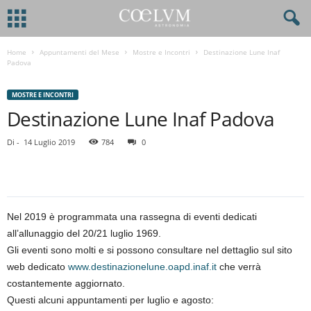
Home
Appuntamenti del Mese
Mostre e Incontri
Destinazione Lune Inaf
Padova
MOSTRE E INCONTRI
Destinazione Lune Inaf Padova
Di
-
14 Luglio 2019
784
0
Nel 2019 è programmata una rassegna di eventi dedicati
all’allunaggio del 20/21 luglio 1969.
Gli eventi sono molti e si possono consultare nel dettaglio sul sito
web dedicato
www.destinazionelune.oapd.inaf.it
che verrà
costantemente aggiornato.
Questi alcuni appuntamenti per luglio e agosto: