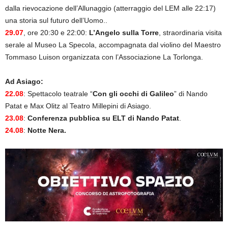
dalla rievocazione dell’Allunaggio (atterraggio del LEM alle 22:17)
una storia sul futuro dell’Uomo..
29.07
, ore 20:30 e 22:00:
L’Angelo sulla Torre
, straordinaria visita
serale al Museo La Specola, accompagnata dal violino del Maestro
Tommaso Luison organizzata con l’Associazione La Torlonga.
Ad Asiago:
22.08
: Spettacolo teatrale “
Con gli occhi di Galileo
” di Nando
Patat e Max Olitz al Teatro Millepini di Asiago.
23.08
:
Conferenza pubblica su ELT di Nando Patat
.
24.08
:
Notte Nera.