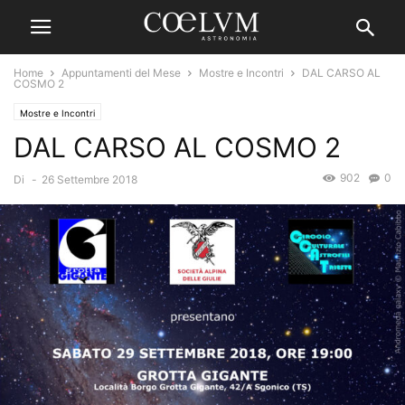
Home
Appuntamenti del Mese
Mostre e Incontri
DAL CARSO AL
COSMO 2
Mostre e Incontri
DAL CARSO AL COSMO 2
902
0
Di
-
26 Settembre 2018