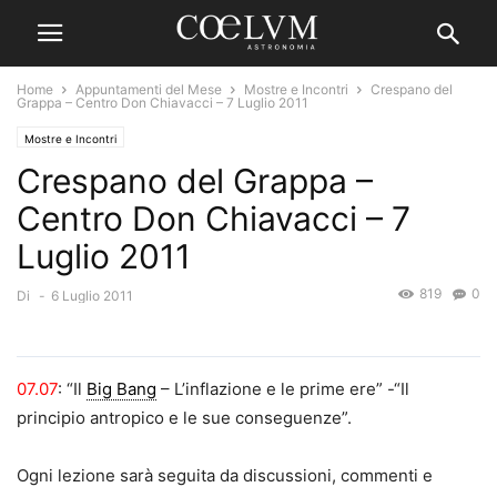
Home
Appuntamenti del Mese
Mostre e Incontri
Crespano del
Grappa – Centro Don Chiavacci – 7 Luglio 2011
Mostre e Incontri
Crespano del Grappa –
Centro Don Chiavacci – 7
Luglio 2011
819
0
Di
-
6 Luglio 2011
07.07
: “Il
Big Bang
– L’inflazione e le prime ere” -“Il
principio antropico e le sue conseguenze”.
Ogni lezione sarà seguita da discussioni, commenti e