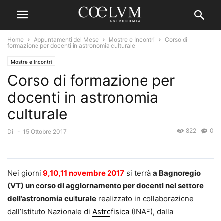
Home
Appuntamenti del Mese
Mostre e Incontri
Corso di
formazione per docenti in astronomia culturale
Mostre e Incontri
Corso di formazione per
docenti in astronomia
culturale
822
0
Di
-
15 Ottobre 2017
Nei giorni
9,10,11 novembre 2017
si terrà
a Bagnoregio
(VT) un corso di aggiornamento per docenti nel settore
dell’astronomia culturale
realizzato in collaborazione
dall’Istituto Nazionale di
Astrofisica
(INAF), dalla