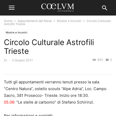
Home
Appuntamenti del Mese
Mostre e Incontri
Circolo Culturale
Astrofili Trieste
Mostre e Incontri
Circolo Culturale Astrofili
Trieste
942
0
Di
-
2 Giugno 2017
Tutti gli appuntamenti verranno tenuti presso la sala
“Centro Natura”, ostello scouts “Alpe Adria”, Loc. Campo
Sacro, 381 Prosecco- Trieste. Inizio ore 18:30.
05.06
: “Le stelle al carbonio” di Stefano Schirinzi.
Per informazioni e contatti: