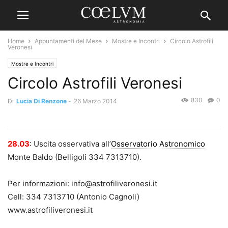
Home
Appuntamenti del Mese
Mostre e Incontri
Circolo Astrofili
Veronesi
Mostre e Incontri
Circolo Astrofili Veronesi
830
0
Di
Lucia Di Renzone
-
26 Marzo 2014
28.03
: Uscita osservativa all’
Osservatorio Astronomico
Monte Baldo (Belligoli 334 7313710).
Per informazioni: info@astrofiliveronesi.it
Cell: 334 7313710 (Antonio Cagnoli)
www.astrofiliveronesi.it