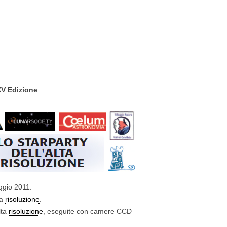
XV Edizione
aggio 2011.
ta
risoluzione
.
lta
risoluzione
, eseguite con camere CCD