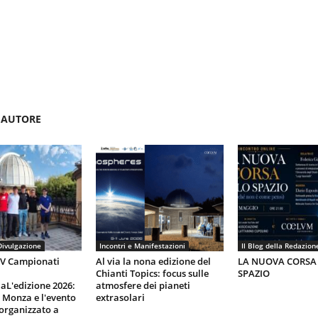
'AUTORE
Divulgazione
Incontri e Manifestazioni
Il Blog della Redazion
IV Campionati
Al via la nona edizione del
LA NUOVA CORSA
Chianti Topics: focus sulle
SPAZIO
aL'edizione 2026:
atmosfere dei pianeti
i Monza e l'evento
extrasolari
organizzato a