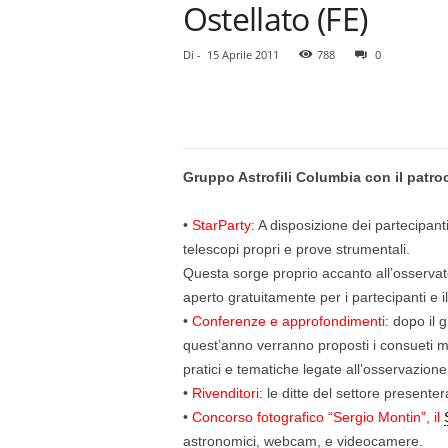
Ostellato (FE)
Di
-
15 Aprile 2011
788
0
Gruppo Astrofili Columbia con il patr
•
StarParty
: A disposizione dei partecipan
telescopi propri e prove strumentali.
Questa sorge proprio accanto all’osservat
aperto gratuitamente per i partecipanti e i
•
Conferenze e approfondimenti
: dopo il 
quest’anno verranno proposti i consueti
pratici e tematiche legate all’osservazione
•
Rivenditori
: le ditte del settore presente
•
Concorso fotografico “Sergio Montin”, il
astronomici, webcam, e videocamere.