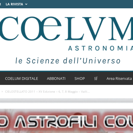
R
LA RIVISTA
COELUM DIGITALE
ABBONATI
SHOP
🛒
Area Riservata
CIELOSTELLATO 2011 – XV Edizione – 6, 7, 8 Maggio – Valli...