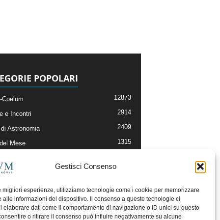
EGORIE POPOLARI
12873
-Coelum
2914
e e Incontri
2409
di Astronomia
1315
 del Mese
365
nomia, Astrofisica e Cosmologia
Gestisci Consenso
268
li e Risorse On-Line
192
og della Redazione
le migliori esperienze, utilizziamo tecnologie come i cookie per memorizzare
 alle informazioni del dispositivo. Il consenso a queste tecnologie ci
i elaborare dati come il comportamento di navigazione o ID unici su questo
consentire o ritirare il consenso può influire negativamente su alcune