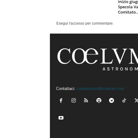
inizio giu
Specola Va
Comitato..
Esegui l'accesso per commentare.
Contattaci:
coelumastro@coelum.com