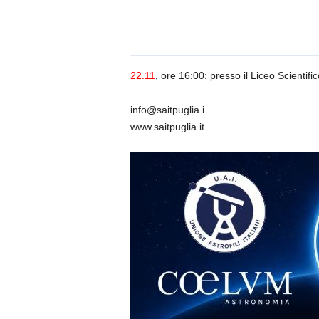
n
o
m
i
a
22.11
, ore 16:00: presso il Liceo Scientifi
info@saitpuglia.i
www.saitpuglia.it