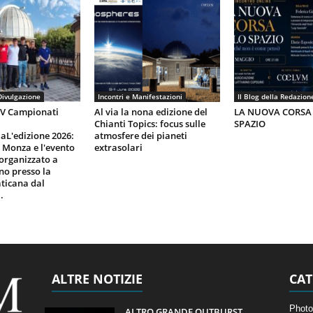
Divulgazione
Incontri e Manifestazioni
Il Blog della Redazion
IV Campionati
Al via la nona edizione del
LA NUOVA CORSA
Chianti Topics: focus sulle
SPAZIO
aL'edizione 2026:
atmosfere dei pianeti
i Monza e l'evento
extrasolari
organizzato a
gno presso la
ticana dal
.
ALTRE NOTIZIE
CAT
Photo
ALTRO GRANDE OUTBURST