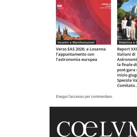
Incontri e Manifestazioni
Didattica e 
Verso EAS 2026: a Losanna
Report XX
l’appuntamento con
Italiani di
l’astronomia europea
Astronomi
la finale d
post-gara 
inizio giu
Specola Va
Comitato..
Esegui l'accesso per commentare.