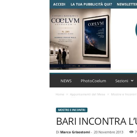
ACCEDI
LA TUA PUBBLICITÀ QUI?
NEWSLETTE
C
o
NEWS
PhotoCoelum
Sezioni
e
l
Home
Appuntamenti del Mese
Mostre e Incontri
u
m
MOSTRE E INCONTRI
A
BARI INCONTRA L’U
s
t
r
Di
Marco Grisostomi
-
20 Novembre 2013
7
o