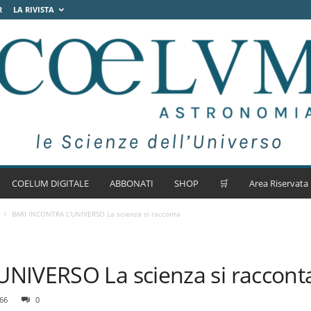
R
LA RIVISTA
COELUM DIGITALE
ABBONATI
SHOP
🛒
Area Riservata
BARI INCONTRA L’UNIVERSO La scienza si racconta
NIVERSO La scienza si raccont
66
0