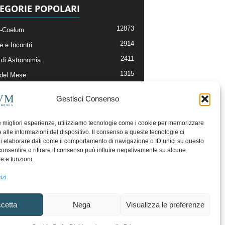
EGORIE POPOLARI
12873
-Coelum
2914
e e Incontri
2411
di Astronomia
1315
 del Mese
365
nomia, Astrofisica e Cosmologia
Gestisci Consenso
268
li e Risorse On-Line
192
og della Redazione
le migliori esperienze, utilizziamo tecnologie come i cookie per memorizzare
 alle informazioni del dispositivo. Il consenso a queste tecnologie ci
i elaborare dati come il comportamento di navigazione o ID unici su questo
consentire o ritirare il consenso può influire negativamente su alcune
he e funzioni.
izi
cetta
Nega
Visualizza le preferenze
ecesso
Regolamento uso sezione PhotoCoelum