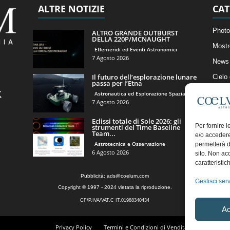
ALTRE NOTIZIE
CAT
Photo
ALTRO GRANDE OUTBURST
DELLA 220P/MCNAUGHT
Mostr
Effemeridi ed Eventi Astronomici
7 Agosto 2026
News 
Il futuro dell’esplorazione lunare
Cielo
passa per l’Etna
Astro
Astronautica ed Esplorazione Spaziale
7 Agosto 2026
Artico
Eclissi totale di Sole 2026: gli
Il Bl
Per fornire 
strumenti del Time Baseline
Team...
e/o accedere
Astrotecnica e Osservazione
permetterà d
6 Agosto 2026
sito. Non ac
caratteristic
Pubblicità:
ads@coelum.com
Gestisci serv
Copyright © 1997 - 2024 vietata la riproduzione.
CF/P.IVA/VAT.C IT.01988340434
Ac
Privacy Policy
Termini e Condizioni di Vendita
Diritto di r