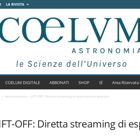
R
LA RIVISTA
COELUM DIGITALE
ABBONATI
SHOP
🛒
Area Riservata
Astronomiamo – LIFT-OFF: Diretta streaming di esplorazione spaziale
FT-OFF: Diretta streaming di es