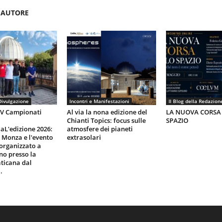
'AUTORE
Divulgazione
Incontri e Manifestazioni
Il Blog della Redazion
IV Campionati
Al via la nona edizione del
LA NUOVA CORSA
Chianti Topics: focus sulle
SPAZIO
aL'edizione 2026:
atmosfere dei pianeti
i Monza e l'evento
extrasolari
organizzato a
gno presso la
ticana dal
.