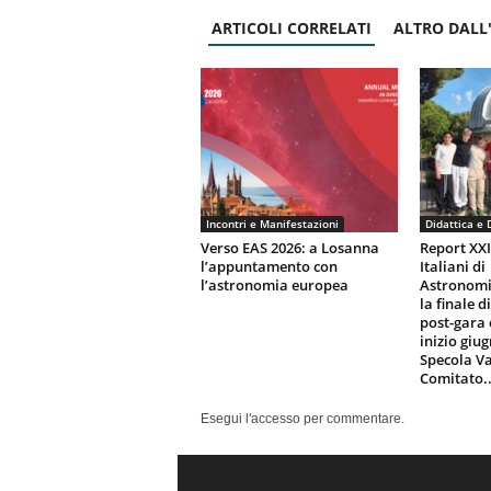
ARTICOLI CORRELATI
ALTRO DALL
Incontri e Manifestazioni
Didattica e 
Verso EAS 2026: a Losanna
Report XX
l’appuntamento con
Italiani di
l’astronomia europea
Astronomi
la finale d
post-gara 
inizio giu
Specola Va
Comitato..
Esegui l'accesso per commentare.