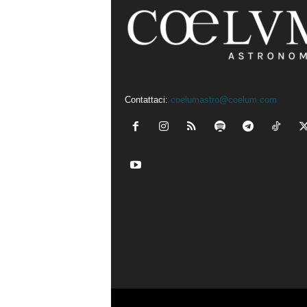
Contattaci:
coelumastro@coelum.com