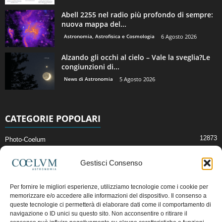
Abell 2255 nel radio più profondo di sempre:
nuova mappa del...
Astronomia, Astrofisica e Cosmologia
6 Agosto 2026
Alzando gli occhi al cielo – Vale la sveglia?Le
congiunzioni di...
News di Astronomia
5 Agosto 2026
CATEGORIE POPOLARI
12873
Photo-Coelum
2914
Mostre e Incontri
Gestisci Consenso
2409
News di Astronomia
1314
Cielo del Mese
Per fornire le migliori esperienze, utilizziamo tecnologie come i cookie per
memorizzare e/o accedere alle informazioni del dispositivo. Il consenso a
365
Astronomia, Astrofisica e Cosmologia
queste tecnologie ci permetterà di elaborare dati come il comportamento di
268
navigazione o ID unici su questo sito. Non acconsentire o ritirare il
Articoli e Risorse On-Line