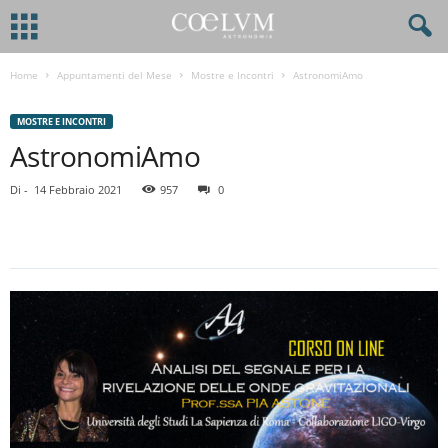
Home
Appuntamenti del Mese
Mostre e Incontri
AstronomiAmo
MOSTRE E INCONTRI
AstronomiAmo
Di
-
14 Febbraio 2021
957
0