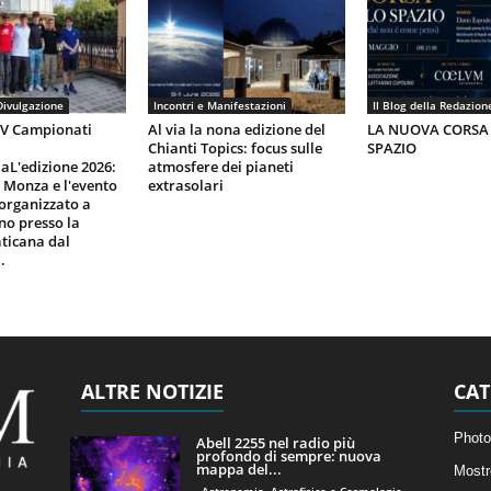
Divulgazione
Incontri e Manifestazioni
Il Blog della Redazion
IV Campionati
Al via la nona edizione del
LA NUOVA CORSA
Chianti Topics: focus sulle
SPAZIO
aL'edizione 2026:
atmosfere dei pianeti
i Monza e l'evento
extrasolari
organizzato a
gno presso la
ticana dal
.
ALTRE NOTIZIE
CAT
Photo
Abell 2255 nel radio più
profondo di sempre: nuova
mappa del...
Mostr