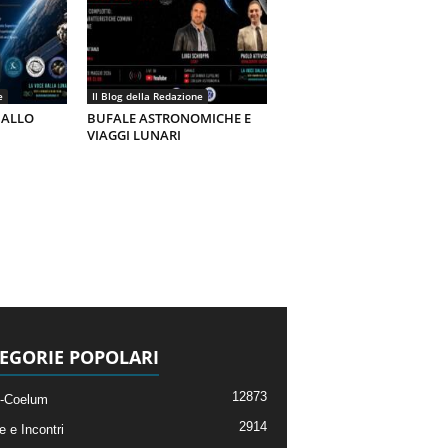
e
Il Blog della Redazione
 ALLO
BUFALE ASTRONOMICHE E
VIAGGI LUNARI
EGORIE POPOLARI
12873
-Coelum
2914
e e Incontri