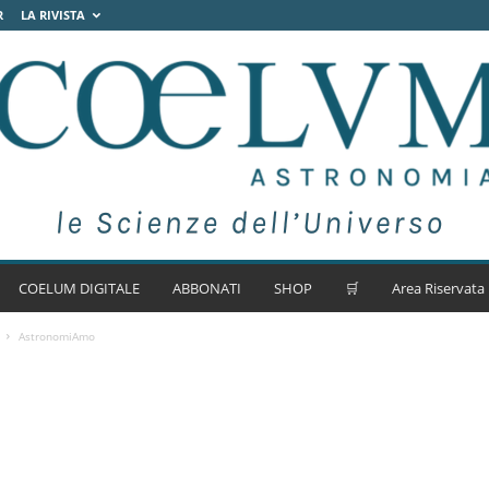
R
LA RIVISTA
COELUM DIGITALE
ABBONATI
SHOP
🛒
Area Riservata
AstronomiAmo