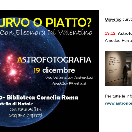
Universo
curvo
19.12
:
Astrof
Amedeo Ferra
Per tutte le in
www.astrono