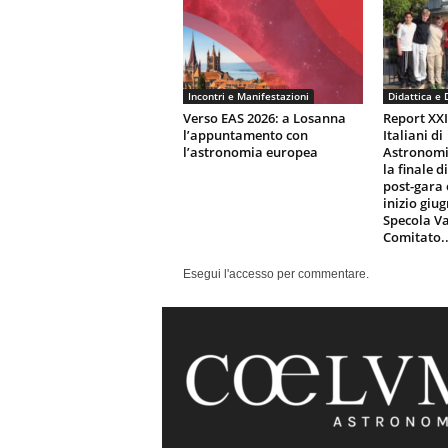
Incontri e Manifestazioni
Didattica e 
Verso EAS 2026: a Losanna
Report XX
l’appuntamento con
Italiani di
l’astronomia europea
Astronomi
la finale d
post-gara 
inizio giu
Specola Va
Comitato..
Esegui l'accesso per commentare.