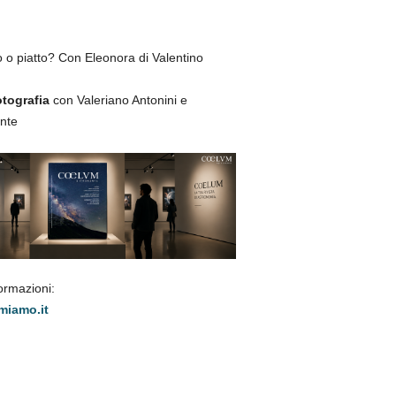
 o piatto? Con Eleonora di Valentino
otografia
con Valeriano Antonini e
nte
formazioni:
miamo.it