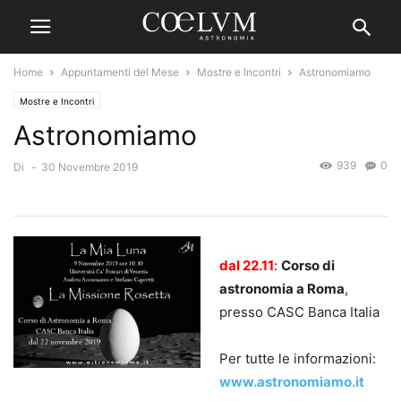
Home
Appuntamenti del Mese
Mostre e Incontri
Astronomiamo
Mostre e Incontri
Astronomiamo
939
0
Di
-
30 Novembre 2019
dal 22.11
:
Corso di
astronomia a Roma
,
presso CASC Banca Italia
Per tutte le informazioni:
www.astronomiamo.it