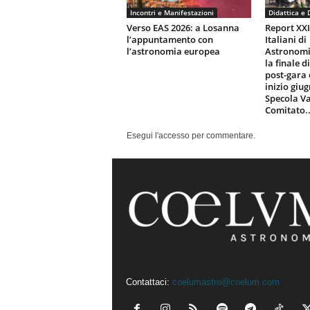
Incontri e Manifestazioni
Didattica e 
Verso EAS 2026: a Losanna
Report XX
l’appuntamento con
Italiani di
l’astronomia europea
Astronomi
la finale d
post-gara 
inizio giu
Specola Va
Comitato..
Esegui l'accesso per commentare.
Contattaci:
coelumastro@coelum.com