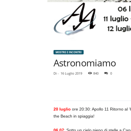
MOSTRE E INCONTRI
Astronomiamo
Di
-
16 Luglio 2019
840
0
20 luglio
ore 20:30: Apollo 11 Ritorno al ’
the Beach in spiaggia!
06.07
: Sotto un cielo pieno di stelle a C