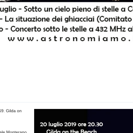
69. Gilda on
anale Monterano