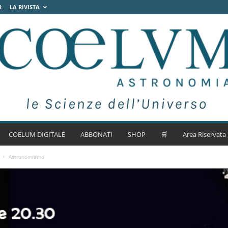
R
LA RIVISTA
COELUM DIGITALE
ABBONATI
SHOP
🛒
Area Riservata
Astronomiamo