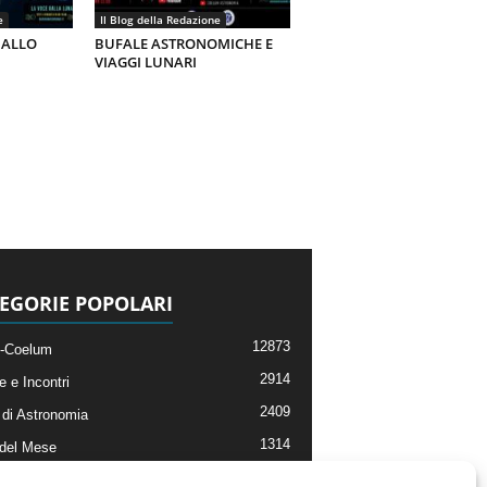
e
Il Blog della Redazione
 ALLO
BUFALE ASTRONOMICHE E
VIAGGI LUNARI
EGORIE POPOLARI
12873
-Coelum
2914
e e Incontri
2409
di Astronomia
1314
 del Mese
365
nomia, Astrofisica e Cosmologia