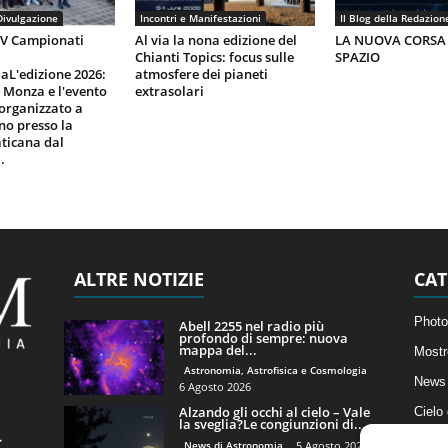
Divulgazione
Incontri e Manifestazioni
Il Blog della Redazion
IV Campionati
Al via la nona edizione del
LA NUOVA CORSA
Chianti Topics: focus sulle
SPAZIO
aL'edizione 2026:
atmosfere dei pianeti
i Monza e l'evento
extrasolari
organizzato a
gno presso la
ticana dal
.
ALTRE NOTIZIE
CAT
Photo
Abell 2255 nel radio più
profondo di sempre: nuova
mappa del...
Mostr
Astronomia, Astrofisica e Cosmologia
News 
6 Agosto 2026
Alzando gli occhi al cielo – Vale
Cielo
la sveglia?Le congiunzioni di...
Astro
News di Astronomia
5 Agosto 2026