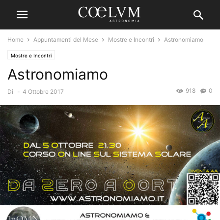
Home
Appuntamenti del Mese
Mostre e Incontri
Astronomiamo
Mostre e Incontri
Astronomiamo
918
0
Di
-
4 Ottobre 2017