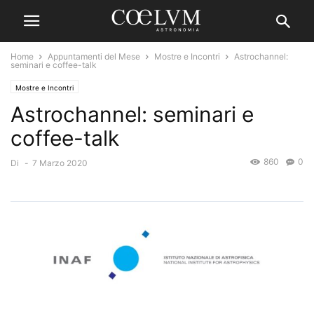
Home
Appuntamenti del Mese
Mostre e Incontri
Astrochannel:
seminari e coffee-talk
Mostre e Incontri
Astrochannel: seminari e
coffee-talk
860
0
Di
-
7 Marzo 2020