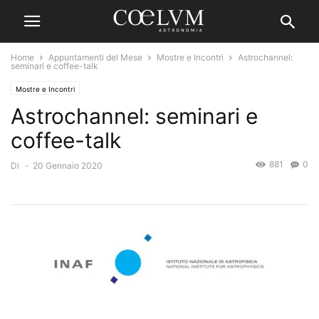
Home
Appuntamenti del Mese
Mostre e Incontri
Astrochannel:
seminari e coffee-talk
Mostre e Incontri
Astrochannel: seminari e
coffee-talk
881
0
Di
-
20 Gennaio 2020