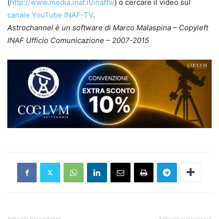
(
http://www.media.inaf.it/inaftv/
) o cercare il video sul
canale YouTube INAF-TV
.
Astrochannel è un software di Marco Malaspina – Copyleft
INAF Ufficio Comunicazione – 2007-2015
Articolo precedente
Articolo successivo