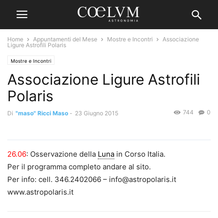
Home
Appuntamenti del Mese
Mostre e Incontri
Associazione
Ligure Astrofili Polaris
Mostre e Incontri
Associazione Ligure Astrofili
Polaris
744
0
Di
"maso" Ricci Maso
-
23 Giugno 2015
26.06
: Osservazione della
Luna
in Corso Italia.
Per il programma completo andare al sito.
Per info: cell. 346.2402066 – info@astropolaris.it
www.astropolaris.it