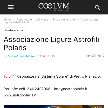
Home
Appuntamenti del Mese
Mostre e Incontri
Associazione
Ligure Astrofili Polaris
Mostre e Incontri
Associazione Ligure Astrofili
Polaris
891
0
Di
"maso" Ricci Maso
-
7 Aprile 2015
10.04
: “Risonanze nel
Sistema Solare
” di Pietro Planezio.
Per info: cell. 346.2402066 – info@astropolaris.it
www.astropolaris.it