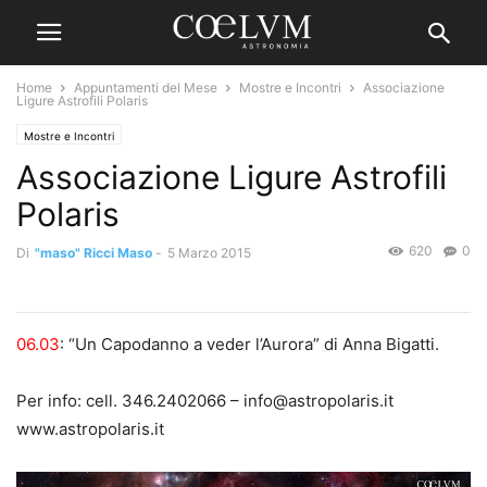
Home
Appuntamenti del Mese
Mostre e Incontri
Associazione
Ligure Astrofili Polaris
Mostre e Incontri
Associazione Ligure Astrofili
Polaris
620
0
Di
"maso" Ricci Maso
-
5 Marzo 2015
06.03
: “Un Capodanno a veder l’Aurora” di Anna Bigatti.
Per info: cell. 346.2402066 – info@astropolaris.it
www.astropolaris.it