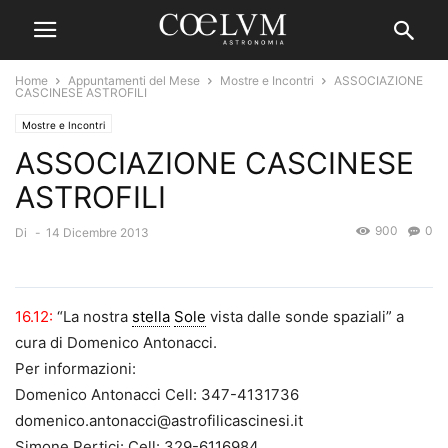
Home
Appuntamenti del Mese
Mostre e Incontri
ASSOCIAZIONE
CASCINESE ASTROFILI
Mostre e Incontri
ASSOCIAZIONE CASCINESE
ASTROFILI
900
0
Di
-
14 Dicembre 2013
16.12:
“La nostra
stella
Sole
vista dalle sonde spaziali” a
cura di Domenico Antonacci.
Per informazioni:
Domenico Antonacci Cell: 347-4131736
domenico.antonacci@astrofilicascinesi.it
Simone Pertici: Cell: 329-6116984