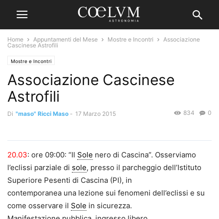
Home
Appuntamenti del Mese
Mostre e Incontri
Associazione
Cascinese Astrofili
Mostre e Incontri
Associazione Cascinese
Astrofili
834
0
Di
"maso" Ricci Maso
-
17 Marzo 2015
20.03
: ore 09:00: “Il
Sole
nero di Cascina”. Osserviamo
l’eclissi parziale di
sole
, presso il parcheggio dell’Istituto
Superiore Pesenti di Cascina (PI), in
contemporanea una lezione sui fenomeni dell’eclissi e su
come osservare il
Sole
in sicurezza.
Manifestazione pubblica, ingresso libero.