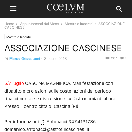
Home
Appuntamenti del Mese
Mostre e Incontri
ASSOCIAZIONE
CASCINESE
Mostre e Incontri
ASSOCIAZIONE CASCINESE
587
0
Di
Marco Grisostomi
-
3 Luglio 2013
5/7 luglio
CASCINA MAGNIFICA. Manifestazione con
dibattito e proiezioni sulle costellazioni del periodo
rinascimentale e discussione sull’astronomia di allora.
Presso il centro città di Cascina (PI).
Per informazioni:
D
. Antonacci 347.4131736
domenico.antonacci@astrofilicascinesi.it