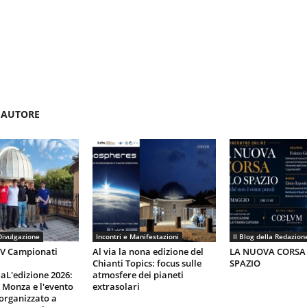
'AUTORE
Divulgazione
Incontri e Manifestazioni
Il Blog della Redazion
IV Campionati
Al via la nona edizione del
LA NUOVA CORSA
Chianti Topics: focus sulle
SPAZIO
aL'edizione 2026:
atmosfere dei pianeti
i Monza e l'evento
extrasolari
organizzato a