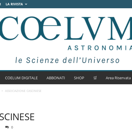
R
LA RIVISTA
COELUM DIGITALE
ABBONATI
SHOP
🛒
Area Riservata
ASSOCIAZIONE CASCINESE
SCINESE
0