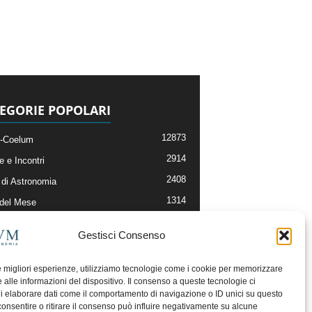
EGORIE POPOLARI
12873
-Coelum
2914
e e Incontri
2408
di Astronomia
1314
 del Mese
364
nomia, Astrofisica e Cosmologia
Gestisci Consenso
268
li e Risorse On-Line
192
og della Redazione
le migliori esperienze, utilizziamo tecnologie come i cookie per memorizzare
 alle informazioni del dispositivo. Il consenso a queste tecnologie ci
i elaborare dati come il comportamento di navigazione o ID unici su questo
consentire o ritirare il consenso può influire negativamente su alcune