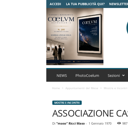
ACCEDI
LA TUA PUBBLICITÀ QUI?
NEWSLETTE
C
o
NEWS
PhotoCoelum
Sezioni
e
l
Home
Appuntamenti del Mese
Mostre e Incontri
u
m
MOSTRE E INCONTRI
A
ASSOCIAZIONE CA
s
t
r
Di
"maso" Ricci Maso
-
1 Gennaio 1970
987
o