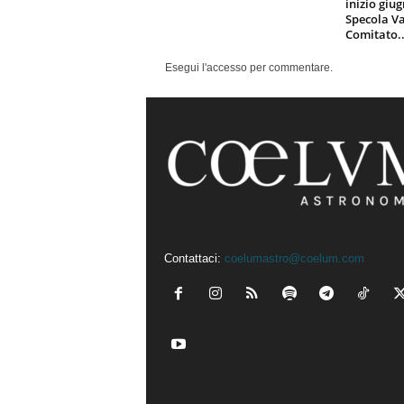
inizio giu
Specola Va
Comitato..
Esegui l'accesso per commentare.
Contattaci:
coelumastro@coelum.com