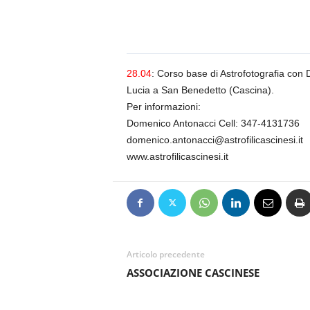
n
o
m
i
a
28.04
: Corso base di Astrofotografia con 
Lucia a San Benedetto (Cascina).
Per informazioni:
Domenico Antonacci Cell: 347-4131736
domenico.antonacci@astrofilicascinesi.it
www.astrofilicascinesi.it
Articolo precedente
ASSOCIAZIONE CASCINESE