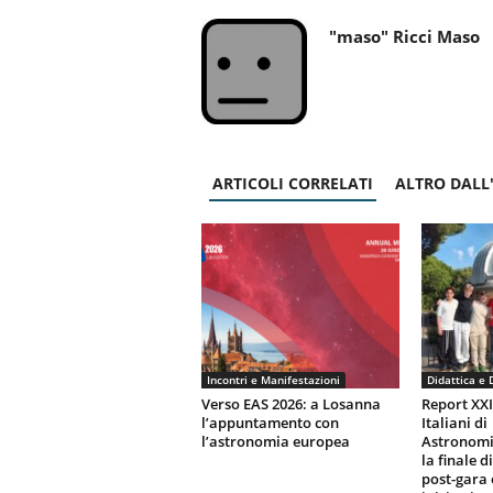
"maso" Ricci Maso
ARTICOLI CORRELATI
ALTRO DALL
Incontri e Manifestazioni
Didattica e 
Verso EAS 2026: a Losanna
Report XX
l’appuntamento con
Italiani di
l’astronomia europea
Astronomi
la finale d
post-gara 