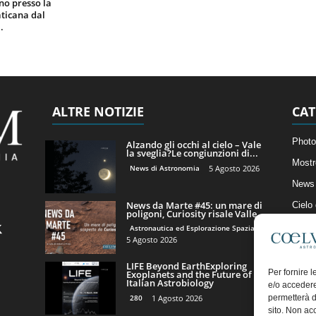
gno presso la
ticana dal
.
ALTRE NOTIZIE
CAT
Photo
Alzando gli occhi al cielo – Vale
la sveglia?Le congiunzioni di...
Mostr
News di Astronomia
5 Agosto 2026
News 
News da Marte #45: un mare di
Cielo
poligoni, Curiosity risale Valle...
Astro
Astronautica ed Esplorazione Spaziale
5 Agosto 2026
Artico
LIFE Beyond EarthExploring
Il Bl
Per fornire 
Exoplanets and the Future of
Italian Astrobiology
e/o accedere
280
1 Agosto 2026
permetterà d
sito. Non ac