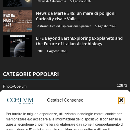
News di Astronomia
5 Agosto 2026
News da Marte #45: un mare di poligoni,
Curiosity risale Valle...
Astronautica ed Esplorazione Spaziale
5 Agosto 2026
LIFE Beyond EarthExploring Exoplanets and
the Future of Italian Astrobiology
280
1 Agosto 2026
CATEGORIE POPOLARI
12873
Photo-Coelum
2914
Mostre e Incontri
Gestisci Consenso
2408
News di Astronomia
1314
Cielo del Mese
Per fornire le migliori esperienze, utilizziamo tecnologie come i cookie per
memorizzare e/o accedere alle informazioni del dispositivo. Il consenso a
364
Astronomia, Astrofisica e Cosmologia
queste tecnologie ci permetterà di elaborare dati come il comportamento di
268
Articoli e Risorse On-Line
navigazione o ID unici su questo sito. Non acconsentire o ritirare il