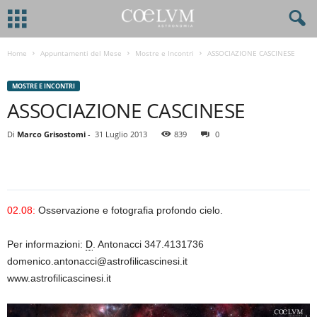
Home
Appuntamenti del Mese
Mostre e Incontri
ASSOCIAZIONE CASCINESE
MOSTRE E INCONTRI
ASSOCIAZIONE CASCINESE
Di
Marco Grisostomi
-
31 Luglio 2013
839
0
02.08:
Osservazione e fotografia profondo cielo.
Per informazioni:
D
. Antonacci 347.4131736
domenico.antonacci@astrofilicascinesi.it
www.astrofilicascinesi.it