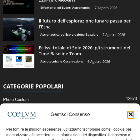
Effemeridi ed Eventi Astronomici
7 Agosto 2026
Il futuro dell’esplorazione lunare passa per
l’Etna
Astronautica ed Esplorazione Spaziale
7 Agosto 2026
Eclissi totale di Sole 2026: gli strumenti del
Time Baseline Team...
Astrotecnica e Osservazione
6 Agosto 2026
CATEGORIE POPOLARI
12873
Photo-Coelum
2914
Mostre e Incontri
Gestisci Consenso
2411
News di Astronomia
1315
Cielo del Mese
Per fornire le migliori esperienze, utilizziamo tecnologie come i cookie per
memorizzare e/o accedere alle informazioni del dispositivo. Il consenso a
365
Astronomia, Astrofisica e Cosmologia