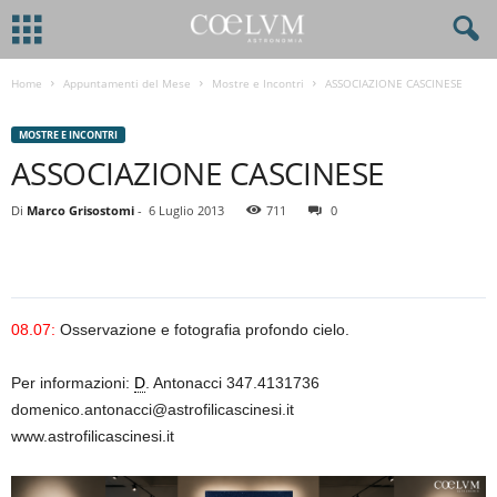
Home
Appuntamenti del Mese
Mostre e Incontri
ASSOCIAZIONE CASCINESE
MOSTRE E INCONTRI
ASSOCIAZIONE CASCINESE
Di
Marco Grisostomi
-
6 Luglio 2013
711
0
08.07:
Osservazione e fotografia profondo cielo.
Per informazioni:
D
. Antonacci 347.4131736
domenico.antonacci@astrofilicascinesi.it
www.astrofilicascinesi.it