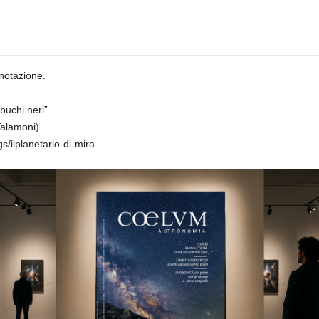
enotazione.
buchi neri”.
Talamoni).
s/ilplanetario-di-mira