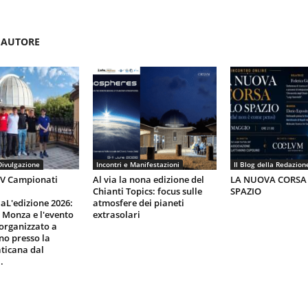
'AUTORE
Divulgazione
Incontri e Manifestazioni
Il Blog della Redazion
IV Campionati
Al via la nona edizione del
LA NUOVA CORSA
Chianti Topics: focus sulle
SPAZIO
aL'edizione 2026:
atmosfere dei pianeti
i Monza e l'evento
extrasolari
organizzato a
gno presso la
ticana dal
.