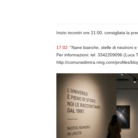
n
o
m
i
a
Inizio incontri ore 21:00, consigliata la pr
17.02
: “Nane bianche, stelle di neutroni e 
Per informazioni: tel. 3342209096 (Luca 
http://comunedimira.ning.com/profiles/blog