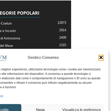
EGORIE POPOLARI
12873
-Coelum
2914
e e Incontri
2409
di Astronomia
1315
 del Mese
365
nomia, Astrofisica e Cosmologia
Gestisci Consenso
268
li e Risorse On-Line
192
og della Redazione
le migliori esperienze, utilizziamo tecnologie come i cookie per memorizzare
 alle informazioni del dispositivo. Il consenso a queste tecnologie ci
i elaborare dati come il comportamento di navigazione o ID unici su questo
consentire o ritirare il consenso può influire negativamente su alcune
he e funzioni.
izi
cetta
Nega
Visualizza le preferenze