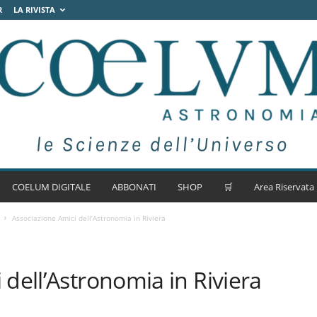
R
LA RIVISTA
COELUM DIGITALE
ABBONATI
SHOP
🛒
Area Riservata
Associazione Amici dell’Astronomia in Riviera
 dell’Astronomia in Riviera