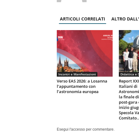
ARTICOLI CORRELATI
ALTRO DALL
Incontri e Manifestazioni
Didattica e 
Verso EAS 2026: a Losanna
Report XX
l’appuntamento con
Italiani di
l’astronomia europea
Astronomi
la finale d
post-gara 
inizio giu
Specola Va
Comitato..
Esegui l'accesso per commentare.