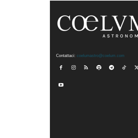
Contattaci:
coelumastro@coelum.com