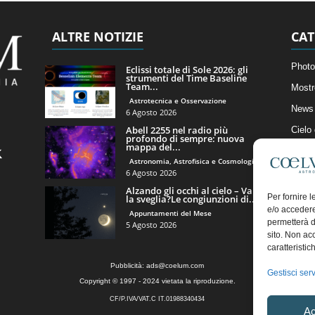
ALTRE NOTIZIE
CAT
Photo
Eclissi totale di Sole 2026: gli
strumenti del Time Baseline
Team...
Mostr
Astrotecnica e Osservazione
News 
6 Agosto 2026
Abell 2255 nel radio più
Cielo
profondo di sempre: nuova
mappa del...
Astro
Astronomia, Astrofisica e Cosmologia
Artico
6 Agosto 2026
Alzando gli occhi al cielo – Vale
Il Bl
Per fornire 
la sveglia?Le congiunzioni di...
e/o accedere
Appuntamenti del Mese
permetterà d
5 Agosto 2026
sito. Non ac
caratteristic
Pubblicità:
ads@coelum.com
Gestisci serv
Copyright © 1997 - 2024 vietata la riproduzione.
CF/P.IVA/VAT.C IT.01988340434
Ac