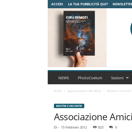
ACCEDI
LA TUA PUBBLICITÀ QUI?
NEWSLETTE
C
o
NEWS
PhotoCoelum
Sezioni
e
l
Home
Appuntamenti del Mese
Mostre e Incontri
u
m
MOSTRE E INCONTRI
A
Associazione Amici
s
t
r
Di
-
15 Febbraio 2012
823
0
o